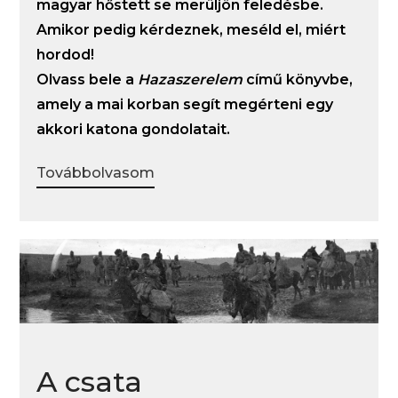
magyar hőstett se merüljön feledésbe.
Amikor pedig kérdeznek, meséld el, miért
hordod!
Olvass bele a
Hazaszerelem
című könyvbe,
amely a mai korban segít megérteni egy
akkori katona gondolatait.
Továbbolvasom
A csata