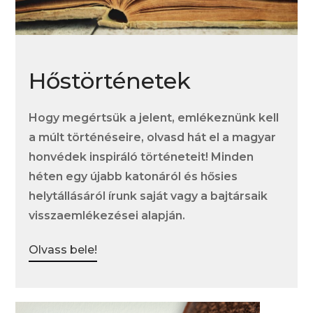
Hőstörténetek
Hogy megértsük a jelent, emlékeznünk kell
a múlt történéseire, olvasd hát el a magyar
honvédek inspiráló történeteit! Minden
héten egy újabb katonáról és hősies
helytállásáról írunk saját vagy a bajtársaik
visszaemlékezései alapján.
Olvass bele!