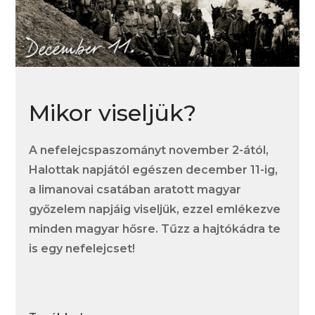
Mikor viseljük?
A nefelejcspaszományt november 2-ától,
Halottak napjától egészen december 11-ig,
a limanovai csatában aratott magyar
győzelem napjáig viseljük, ezzel emlékezve
minden magyar hősre. Tűzz a hajtókádra te
is egy nefelejcset!